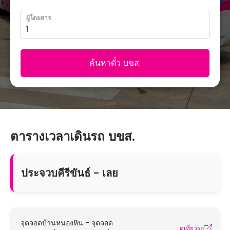
ผู้โดยสาร
ค้นหาตั๋ว บขส.
ตารางเวลาเดินรถ บขส.
ประจวบคีรีขันธ์ - เลย
จุดจอดบ้านหนองหิน - จุดจอด
ดูเที่ยวรถ