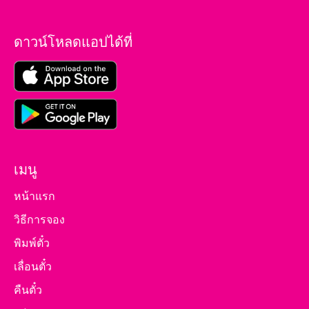
ดาวน์โหลดแอปได้ที่
เมนู
หน้าแรก
วิธีการจอง
พิมพ์ตั๋ว
เลื่อนตั๋ว
คืนตั๋ว