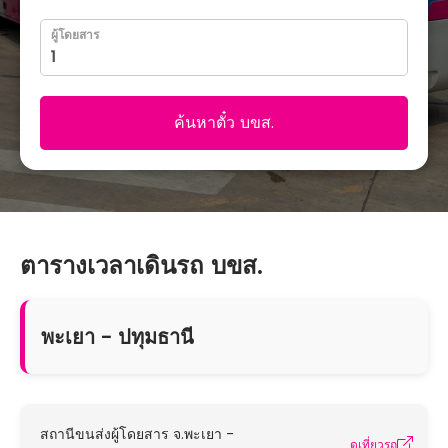
ผู้โดยสาร
ค้นหาตั๋ว บขส.
ตารางเวลาเดินรถ บขส.
พะเยา - ปทุมธานี
สถานีขนส่งผู้โดยสาร จ.พะเยา -
ดูเที่ยวรถ