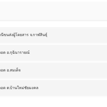
ีขนส่งผู้โดยสาร จ.กาฬสินธุ์
อด อ.กุฉินารายณ์
จอด อ.สมเด็จ
จอด ต.บ้านใหม่ชัยมงคล