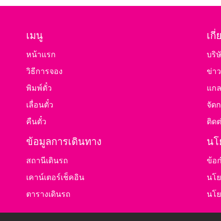
เมนู
เกี
หน้าแรก
บริษ
วิธีการจอง
ข่า
พิมพ์ตั๋ว
แกลเ
เลื่อนตั๋ว
จัดก
คืนตั๋ว
ติดต
ข้อมูลการเดินทาง
นโ
สถานีเดินรถ
ข้อ
เคาน์เตอร์เช็คอิน
นโย
ตารางเดินรถ
นโย