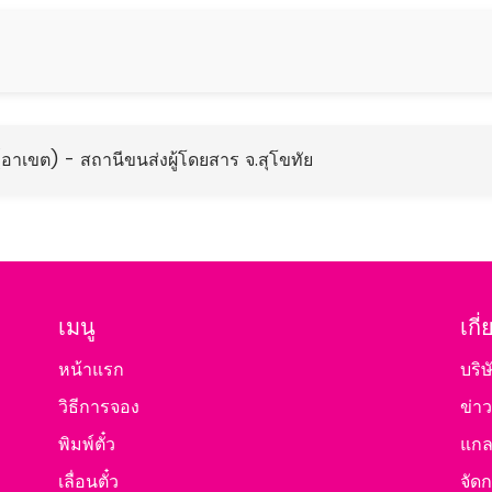
 (อาเขต) - สถานีขนส่งผู้โดยสาร จ.สุโขทัย
เมนู
เกี
หน้าแรก
บริษ
วิธีการจอง
ข่า
พิมพ์ตั๋ว
แกลเ
เลื่อนตั๋ว
จัดก