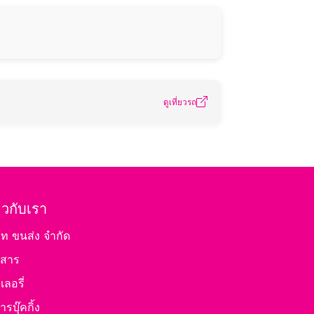
ดูเที่ยวรถ
่ยวกับเรา
ัท ขนส่ง จำกัด
วสาร
ลอรี่
ารบุ๊คกิ้ง