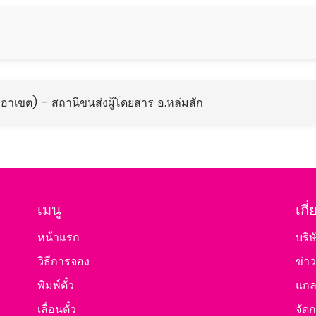
 (อาเขต) - สถานีขนส่งผู้โดยสาร อ.หล่มสัก
เมนู
เกี
หน้าแรก
บริษ
วิธีการจอง
ข่า
พิมพ์ตั๋ว
แกลเ
เลื่อนตั๋ว
จัดก