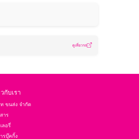
ดูเที่ยวรถ
่ยวกับเรา
ัท ขนส่ง จำกัด
วสาร
ลอรี่
ารบุ๊คกิ้ง